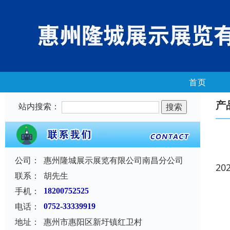
首页
产
站内搜索：
公司：
惠州隆城展示展览有限公司南昌分公司
20
联系：
胡先生
手机：
18200752525
电话：
0752-33339919
地址：
惠州市惠阳区新圩镇红卫村