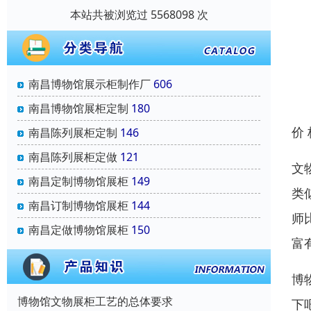
本站共被浏览过 5568098 次
南昌博物馆展示柜制作厂
606
南昌博物馆展柜定制
180
价
南昌陈列展柜定制
146
南昌陈列展柜定做
121
文
南昌定制博物馆展柜
149
类
南昌订制博物馆展柜
144
师
南昌定做博物馆展柜
150
富
博
博物馆文物展柜工艺的总体要求
下吧