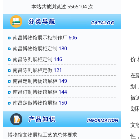
本站共被浏览过 5565104 次
南昌博物馆展示柜制作厂
606
南昌博物馆展柜定制
180
价
南昌陈列展柜定制
146
南昌陈列展柜定做
121
在
南昌定制博物馆展柜
149
划
南昌订制博物馆展柜
144
被
南昌定做博物馆展柜
150
划
文
博物馆文物展柜工艺的总体要求
性