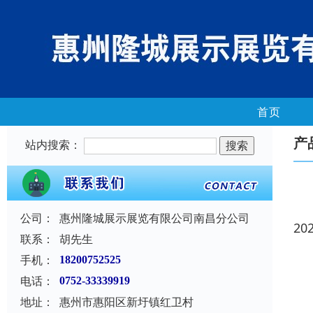
首页
产
站内搜索：
公司：
惠州隆城展示展览有限公司南昌分公司
20
联系：
胡先生
手机：
18200752525
电话：
0752-33339919
地址：
惠州市惠阳区新圩镇红卫村