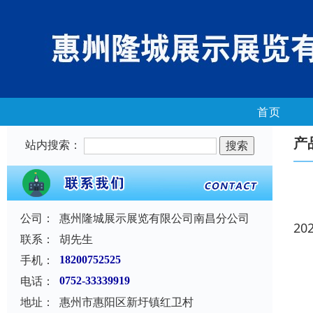
首页
产
站内搜索：
公司：
惠州隆城展示展览有限公司南昌分公司
20
联系：
胡先生
手机：
18200752525
电话：
0752-33339919
地址：
惠州市惠阳区新圩镇红卫村