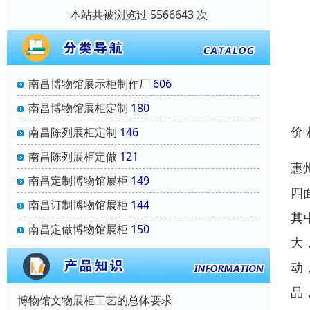
本站共被浏览过 5566643 次
南昌博物馆展示柜制作厂
606
南昌博物馆展柜定制
180
价
南昌陈列展柜定制
146
南昌陈列展柜定做
121
惠
南昌定制博物馆展柜
149
四
南昌订制博物馆展柜
144
其
南昌定做博物馆展柜
150
大
动
品
博物馆文物展柜工艺的总体要求